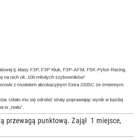
 halowej tj. klasy F3P, F3P Klub, F3P-AFM, F5K-Pylon Racing.
ę na nich ok. 100 młodych szybowników!
Żyromski z modelem akrobacyjnym Extra 330SC ze zmiennym
tów. Udało mu się odrobić straty poprawiając wynik w każdej
a w „realu”.
obrą przewagą punktową. Zajął 1 miejsce,