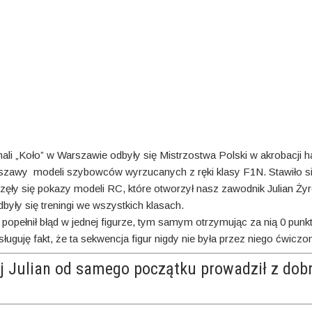
w hali „Koło” w Warszawie odbyły się Mistrzostwa Polski w akrobacji
zawy modeli szybowców wyrzucanych z ręki klasy F1N. Stawiło si
ęły się pokazy modeli RC, które otworzył nasz zawodnik Julian 
yły się treningi we wszystkich klasach.
 popełnił błąd w jednej figurze, tym samym otrzymując za nią 0 punk
uguję fakt, że ta sekwencja figur nigdy nie była przez niego ćwiczon
órej Julian od samego początku prowadził z d