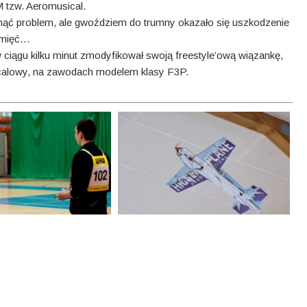
 tzw. Aeromusical.
nąć problem, ale gwoździem do trumny okazało się uszkodzenie
pamięć…
w ciągu kilku minut zmodyfikował swoją freestyle’ową wiązankę,
sicalowy, na zawodach modelem klasy F3P.