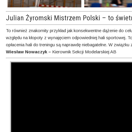
Julian Żyromski Mistrzem Polski – to świet
To również znakomity przykład jak konsekwentne dążenie do celu 
względu na kłopoty z wynajęciem odpowiedniej hali sportowej. To
opłacenia hali do treningu są naprawdę niebagatelne. W związk
Wiesław Nowaczyk –
Kierownik Sekcji Modelarskiej AB