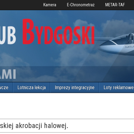
Kamera
E-Chronometraż
METAR-TAF
wcze
Lotnicza lekcja
Imprezy integracyjne
Loty reklamowe
kiej akrobacji halowej.