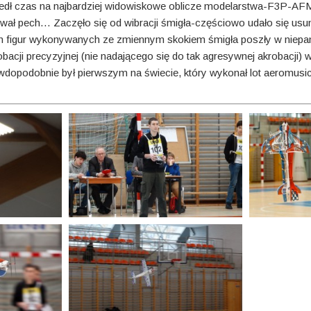
szedł czas na najbardziej widowiskowe oblicze modelarstwa-F3P-AFM
wał pech… Zaczęło się od wibracji śmigła-częściowo udało się usu
ch figur wykonywanych ze zmiennym skokiem śmigła poszły w nie
bacji precyzyjnej (nie nadającego się do tak agresywnej akrobacji) 
rawdopodobnie był pierwszym na świecie, który wykonał lot aeromu