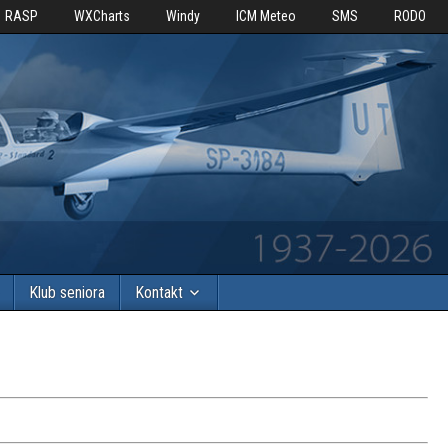
RASP
WXCharts
Windy
ICM Meteo
SMS
RODO
Klub seniora
Kontakt