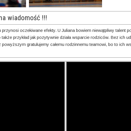
na wiadomość !!!
przynosi oczekiwane efekty. U Juliana bowiem niewątpliwy talent po
 także przykład jak pozytywnie działa wsparcie rodziców. Bez ich u
u z powyższym gratulujemy całemu rodzinnemu teamowi, bo to ich ws