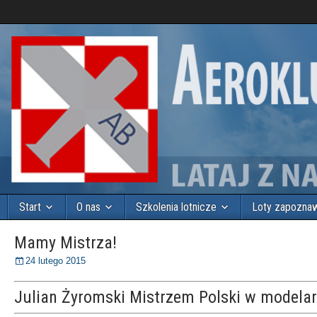
Start
O nas
Szkolenia lotnicze
Loty zapozna
Mamy Mistrza!
24 lutego 2015
Julian Żyromski Mistrzem Polski w modelars