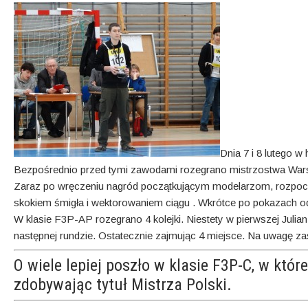
Dnia 7 i 8 lutego 
Bezpośrednio przed tymi zawodami rozegrano mistrzostwa Wars
Zaraz po wręczeniu nagród początkującym modelarzom, rozpocz
skokiem śmigła i wektorowaniem ciągu . Wkrótce po pokazach odb
W klasie F3P-AP rozegrano 4 kolejki. Niestety w pierwszej Julian
następnej rundzie. Ostatecznie zajmując 4 miejsce. Na uwagę zasł
O wiele lepiej poszło w klasie F3P-C, w kt
zdobywając tytuł Mistrza Polski.