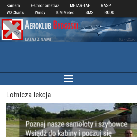
Kamera
E-Chronometraż
METAR-TAF
RASP
WXCharts
Windy
ICM Meteo
SMS
RODO
Lotnicza lekcja